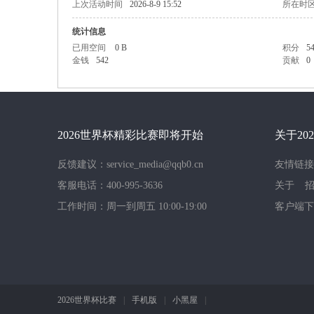
上次活动时间
2026-8-9 15:52
所在时
统计信息
已用空间
0 B
积分
5
金钱
542
贡献
0
世
2026世界杯精彩比赛即将开始
关于20
反馈建议：service_media@qqb0.cn
友情链接
客服电话：400-995-3636
关于
工作时间：周一到周五 10:00-19:00
客户端下
界
2026世界杯比赛
|
手机版
|
小黑屋
|