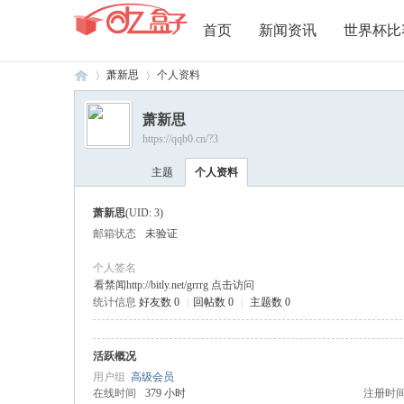
首页
新闻资讯
世界杯比
萧新思
个人资料
萧新思
https://qqb0.cn/?3
20
›
›
主题
个人资料
萧新思
(UID: 3)
邮箱状态
未验证
个人签名
看禁闻http://bitly.net/grrrg 点击访问
统计信息
好友数 0
|
回帖数 0
|
主题数 0
26
活跃概况
用户组
高级会员
在线时间
379 小时
注册时